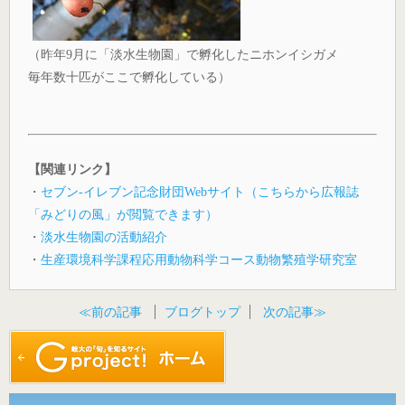
（昨年9月に「淡水生物園」で孵化したニホンイシガメ
毎年数十匹がここで孵化している）
【関連リンク】
・
セブン-イレブン記念財団Webサイト（こちらから広報誌
「みどりの風」が閲覧できます）
・
淡水生物園の活動紹介
・
生産環境科学課程応用動物科学コース動物繁殖学研究室
≪前の記事
ブログトップ
次の記事≫