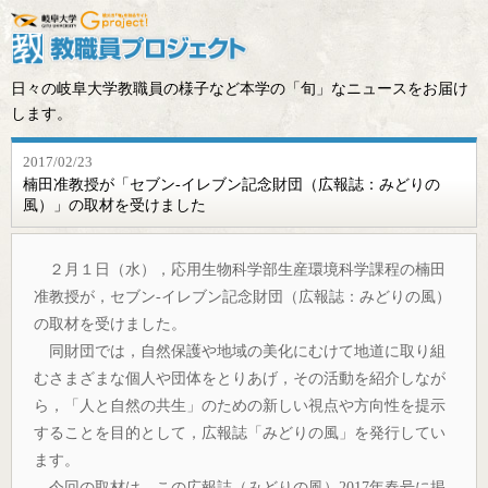
日々の岐阜大学教職員の様子など本学の「旬」なニュースをお届け
します。
2017/02/23
楠田准教授が「セブン‐イレブン記念財団（広報誌：みどりの
風）」の取材を受けました
２月１日（水），応用生物科学部生産環境科学課程の楠田
准教授が，セブン‐イレブン記念財団（広報誌：みどりの風）
の取材を受けました。
同財団では，自然保護や地域の美化にむけて地道に取り組
むさまざまな個人や団体をとりあげ，その活動を紹介しなが
ら，「人と自然の共生」のための新しい視点や方向性を提示
することを目的として，広報誌「みどりの風」を発行してい
ます。
今回の取材は，この広報誌（みどりの風）2017年春号に掲