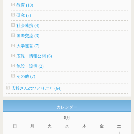
教育 (10)
研究 (7)
社会連携 (4)
国際交流 (3)
大学運営 (7)
広報・情報公開 (6)
施設・設備 (2)
その他 (7)
広報さんのひとりごと (64)
カレンダー
8月
日
月
火
水
木
金
土
1