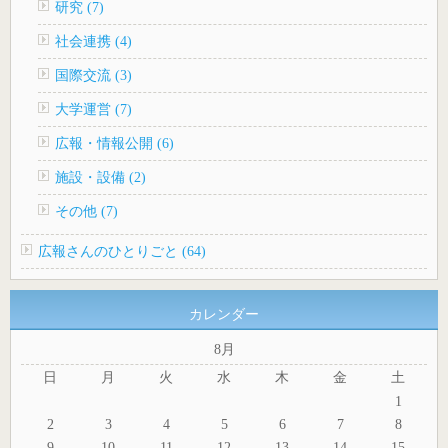
研究 (7)
社会連携 (4)
国際交流 (3)
大学運営 (7)
広報・情報公開 (6)
施設・設備 (2)
その他 (7)
広報さんのひとりごと (64)
カレンダー
8月
日
月
火
水
木
金
土
1
2
3
4
5
6
7
8
9
10
11
12
13
14
15