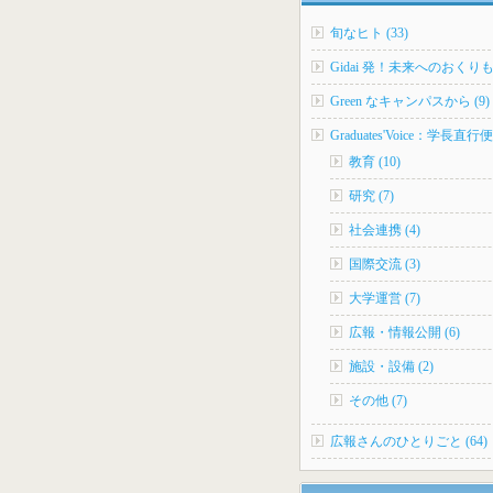
旬なヒト (33)
Gidai 発！未来へのおくりもの
Green なキャンパスから (9)
Graduates'Voice：学長直行便 
教育 (10)
研究 (7)
社会連携 (4)
国際交流 (3)
大学運営 (7)
広報・情報公開 (6)
施設・設備 (2)
その他 (7)
広報さんのひとりごと (64)