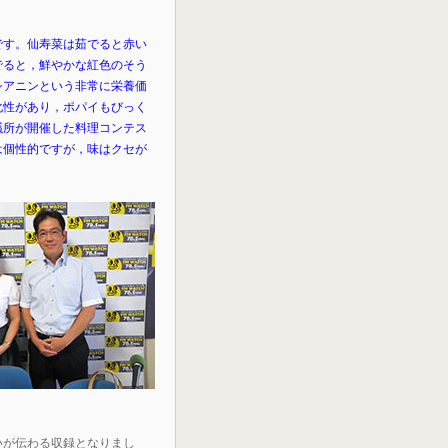
です。仙寿菜は茹でると赤い
でると，鮮やかな紅色のそう
シアニンという非常に栄養価
化性があり，ポパイもびっく
議所が開催した料理コンテス
は個性的ですが，味はクセが
いが伝わる収録となりまし