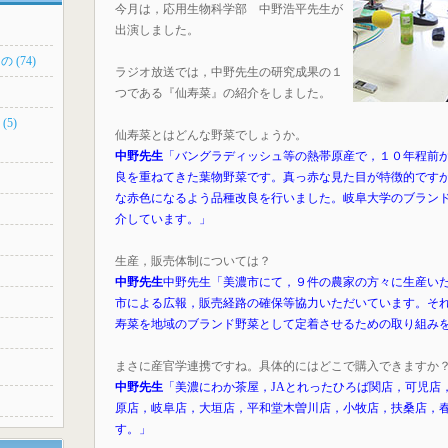
今月は，応用生物科学部 中野浩平先生が
出演しました。
 (74)
ラジオ放送では，中野先生の研究成果の１
つである『仙寿菜』の紹介をしました。
(5)
仙寿菜とはどんな野菜でしょうか。
中野先生
「バングラディッシュ等の熱帯原産で，１０年程前
良を重ねてきた葉物野菜です。真っ赤な見た目が特徴的です
な赤色になるよう品種改良を行いました。岐阜大学のブラン
介しています。」
生産，販売体制については？
中野先生
中野先生「美濃市にて，９件の農家の方々に生産い
市による広報，販売経路の確保等協力いただいています。そ
寿菜を地域のブランド野菜として定着させるための取り組み
まさに産官学連携ですね。具体的にはどこで購入できますか
中野先生
「美濃にわか茶屋，JAとれったひろば関店，可児店
原店，岐阜店，大垣店，平和堂木曽川店，小牧店，扶桑店，
す。」