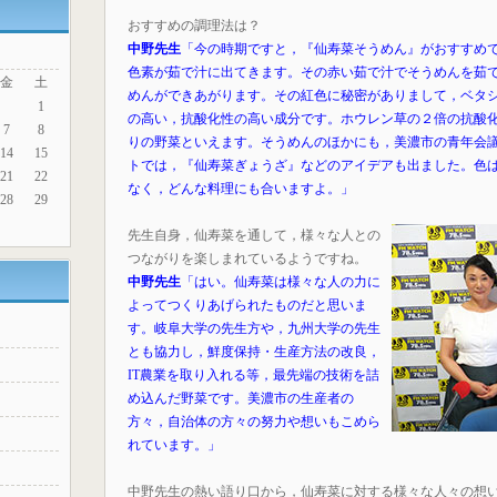
おすすめの調理法は？
中野先生
「今の時期ですと，『仙寿菜そうめん』がおすすめ
色素が茹で汁に出てきます。その赤い茹で汁でそうめんを茹
金
土
めんができあがります。その紅色に秘密がありまして，ベタ
1
の高い，抗酸化性の高い成分です。ホウレン草の２倍の抗酸
7
8
りの野菜といえます。そうめんのほかにも，美濃市の青年会
14
15
トでは，『仙寿菜ぎょうざ』などのアイデアも出ました。色
21
22
なく，どんな料理にも合いますよ。」
28
29
先生自身，仙寿菜を通して，様々な人との
つながりを楽しまれているようですね。
中野先生
「はい。仙寿菜は様々な人の力に
よってつくりあげられたものだと思いま
す。岐阜大学の先生方や，九州大学の先生
とも協力し，鮮度保持・生産方法の改良，
IT農業を取り入れる等，最先端の技術を詰
め込んだ野菜です。美濃市の生産者の
方々，自治体の方々の努力や想いもこめら
れています。」
中野先生の熱い語り口から，仙寿菜に対する様々な人々の想