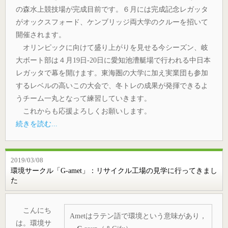
の森水上競技場が完成目前です。６月には完成記念レガッタ
がオックスフォード、ケンブリッジ両大学のクルーを招いて
開催されます。
オリンピックに向けて盛り上がりを見せる今シーズン、岐
大ボート部は４月19日-20日に愛知池漕艇場で行われる中日本
レガッタで幕を開けます。東海圏の大学に加え実業団も参加
するレベルの高いこの大会で、冬トレの成果が発揮できるよ
うチーム一丸となって練習していきます。
これからも応援よろしくお願いします。
続きを読む...
2019/03/08
環境サークル「G-amet」：リサイクル工場の見学に行ってきまし
た
こんにち
Ametはラテン語で環境という意味があり，
は。環境サ