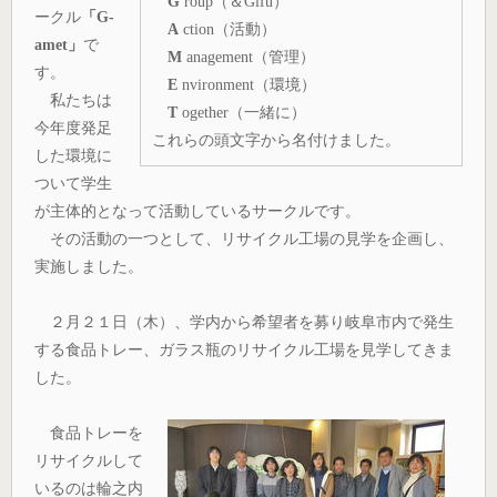
G
roup（＆Gifu）
ークル
「G-
A
ction（活動）
amet」
で
M
anagement（管理）
す。
E
nvironment（環境）
私たちは
T
ogether（一緒に）
今年度発足
これらの頭文字から名付けました。
した環境に
ついて学生
が主体的となって活動しているサークルです。
その活動の一つとして、リサイクル工場の見学を企画し、
実施しました。
２月２１日（木）、学内から希望者を募り岐阜市内で発生
する食品トレー、ガラス瓶のリサイクル工場を見学してきま
した。
食品トレーを
リサイクルして
いるのは輪之内