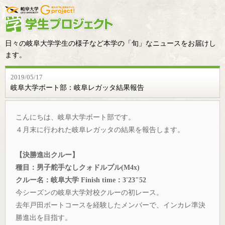
日々の岐阜大学学生の様子など本学の「旬」なニュースをお届けし
ます。
2019/05/17
岐阜大学ボート部：岐阜レガッタ結果報告
こんにちは、岐阜大学ボート部です。
４月末に行われた岐阜レガッタの結果を報告します。
【決勝進出クルー】
種目：男子舵手なしクォドルプル(M4x)
クルー名：岐阜大学 Finish time：3'23"52
今シーズンの岐阜大学対校クルーの初レース。
去年戸田ボートコースを経験したメンバーで、インカレ準決
勝進出を目指す。