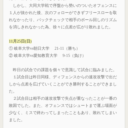
しかし、大同大学戦で序盤から勢いのついたオフェンスに
１人が抜かれた後、次のフォローができずフリースローを取
れなかったり、バックチェックで相手のボール回しのリズム
を消しきれなかった為、徐々に点差が広がり敗れました。
11月25日(日)
① 岐阜大学vs朝日大学 21-11（勝ち）
② 岐阜大学vs愛知教育大学 9-15（負け）
昨日の試合での課題を個々で意識して試合に臨みました。
１試合目は昨日同様、ディフェンスからの速攻攻撃で出だ
しから点差を広げていくことができ勝利することができまし
た。
２試合目は相手の速攻攻撃で失点が重なったことが一番の
敗因でした。また、オフェンスではシュートまで運ぶ場面が
少なく、ミスで終わってしまったこともあり、敗れてしまい
ました。