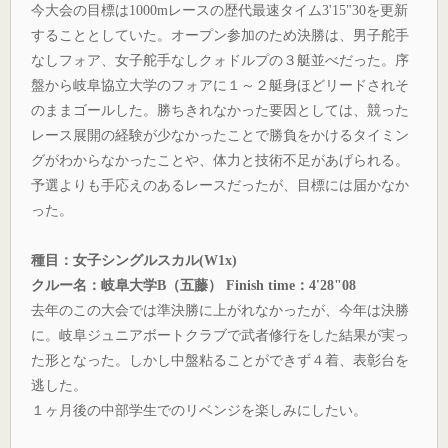
今大会の目標は1000mレースの歴代最速タイム3'15"30を更新
することとしていた。オープン参加のため決勝は、男子舵手
なしフォア、女子舵手なしクォドルプの３艇並べだった。序
盤から岐阜協立大学のフォアに１～２艇身ほどリードされそ
のままゴールした。勝ちきれなかった要因としては、競った
レース展開の経験が少なかったことで勝負をかけるタイミン
グがわからなかったことや、体力と技術不足があげられる。
予選よりも手応えのあるレースだったが、目標には届かなか
った。
種目：女子シングルスカル(W1x)
クルー名：岐阜大学B（五藤） Finish time：4'28"08
去年のこの大会では準決勝に上がれなかったが、今年は決勝
に。岐阜ジュニアボートクラブで武者修行をした結果が実っ
た形となった。しかし中盤粘ることができず４着、表彰台を
逃した。
１ヶ月後の中部学生でのリベンジを楽しみにしたい。