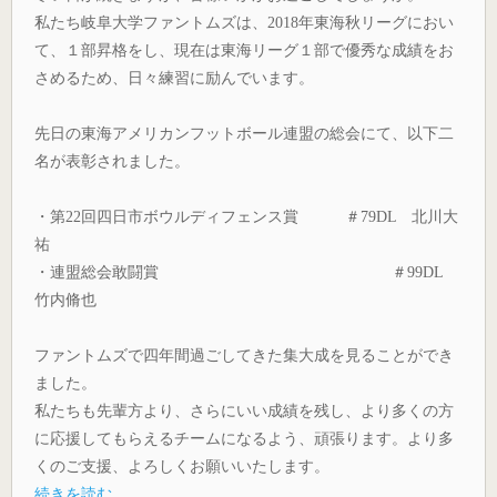
私たち岐阜大学ファントムズは、2018年東海秋リーグにおい
て、１部昇格をし、現在は東海リーグ１部で優秀な成績をお
さめるため、日々練習に励んでいます。
先日の東海アメリカンフットボール連盟の総会にて、以下二
名が表彰されました。
・第22回四日市ボウルディフェンス賞 ＃79DL 北川大
祐
・連盟総会敢闘賞 ＃99DL
竹内脩也
ファントムズで四年間過ごしてきた集大成を見ることができ
ました。
私たちも先輩方より、さらにいい成績を残し、より多くの方
に応援してもらえるチームになるよう、頑張ります。より多
くのご支援、よろしくお願いいたします。
続きを読む...