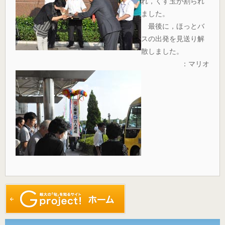
れ，くす玉が割られ
ました。
最後に，ほっとバ
スの出発を見送り解
散しました。
：マリオ