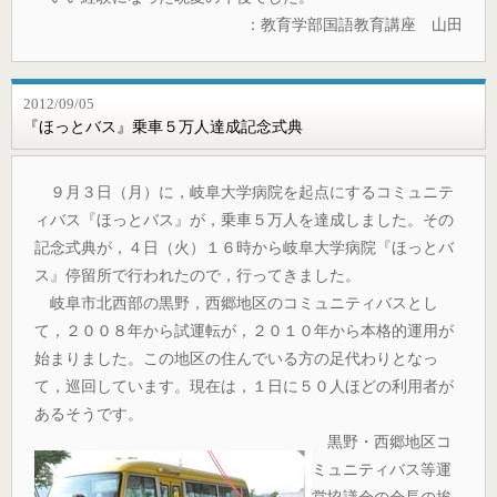
：教育学部国語教育講座 山田
2012/09/05
『ほっとバス』乗車５万人達成記念式典
９月３日（月）に，岐阜大学病院を起点にするコミュニテ
ィバス『ほっとバス』が，乗車５万人を達成しました。その
記念式典が，４日（火）１６時から岐阜大学病院『ほっとバ
ス』停留所で行われたので，行ってきました。
岐阜市北西部の黒野，西郷地区のコミュニティバスとし
て，２００８年から試運転が，２０１０年から本格的運用が
始まりました。この地区の住んでいる方の足代わりとなっ
て，巡回しています。現在は，１日に５０人ほどの利用者が
あるそうです。
黒野・西郷地区コ
ミュニティバス等運
営協議会の会長の挨