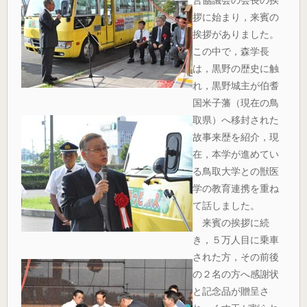
拶に始まり，来賓の
挨拶がありました。
この中で，森学長
は，黒野の歴史に触
れ，黒野城主が伯耆
国米子藩（現在の鳥
取県）へ移封された
故事来歴を紹介，現
在，本学が進めてい
る鳥取大学との獣医
学の教育連携を重ね
て話しました。
来賓の挨拶に続
き，５万人目に乗車
された方，その前後
の２名の方へ感謝状
と記念品が贈呈さ