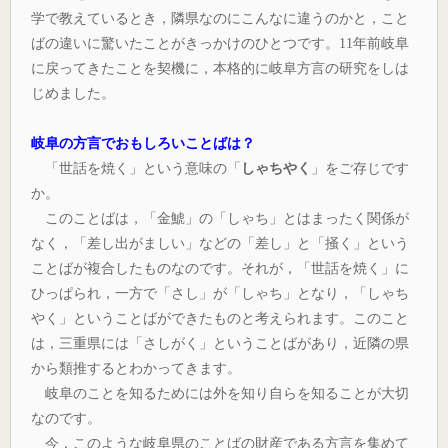
学で教えているとき，隣県なのにこんなに違うのかと，こと
ばの違いに驚いたことがきっかけのひとつです。11年前岐阜
に戻ってきたことを契機に，本格的に岐阜方言の研究をしは
じめました。
岐阜の方言でおもしろいことばは？
「世話を焼く」という意味の「
しゃちやく
」をご存じです
か。
このことばは，「金鯱」の「しゃち」とはまったく関係が
なく，「差し出がましい」などの「差し」と「掻く」という
ことばが複合したものなのです。それが，「世話を焼く」に
ひっぱられ，一方で「さし」が「しゃち」となり，「しゃち
やく」ということばができたものと考えられます。このこと
は，三重県には「さしがく」ということばがあり，近隣の県
から類推するとわかってきます。
岐阜のことを知るためには外を知り自らを知ることが大切
なのです。
今，このような岐阜県のことばの財産である方言を集めて