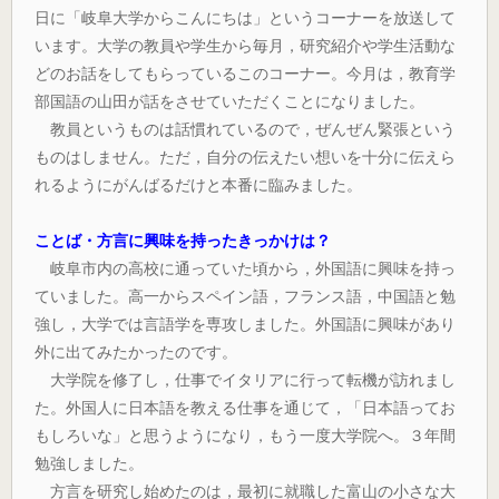
日に「岐阜大学からこんにちは」というコーナーを放送して
います。大学の教員や学生から毎月，研究紹介や学生活動な
どのお話をしてもらっているこのコーナー。今月は，教育学
部国語の山田が話をさせていただくことになりました。
教員というものは話慣れているので，ぜんぜん緊張という
ものはしません。ただ，自分の伝えたい想いを十分に伝えら
れるようにがんばるだけと本番に臨みました。
ことば・方言に興味を持ったきっかけは？
岐阜市内の高校に通っていた頃から，外国語に興味を持っ
ていました。高一からスペイン語，フランス語，中国語と勉
強し，大学では言語学を専攻しました。外国語に興味があり
外に出てみたかったのです。
大学院を修了し，仕事でイタリアに行って転機が訪れまし
た。外国人に日本語を教える仕事を通じて，「日本語ってお
もしろいな」と思うようになり，もう一度大学院へ。３年間
勉強しました。
方言を研究し始めたのは，最初に就職した富山の小さな大