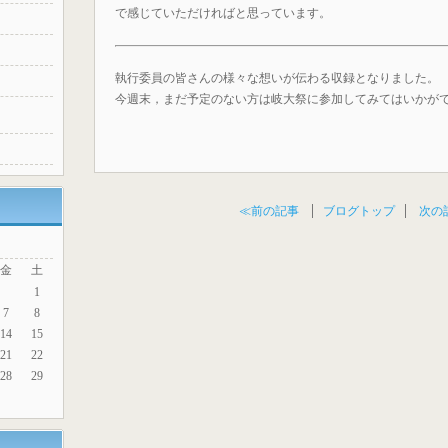
で感じていただければと思っています。
執行委員の皆さんの様々な想いが伝わる収録となりました。
今週末，まだ予定のない方は岐大祭に参加してみてはいかが
≪前の記事
ブログトップ
次の
金
土
1
7
8
14
15
21
22
28
29