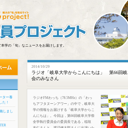
ど本学の「旬」なニュースをお届けします。
2014/10/29
ラジオ「岐阜大学からこんにちは」 第66回
会のみなさん
ーター養
ラジオFMわっち（78.5MHz）の「わっ
した！
ちアフタヌーンアワー」の中で，岐阜大
学の情報をお届けする「岐阜大学からこ
実施しまし
んにちは」。今回は，第66回岐阜大学祭
全学執行委員会の委員長である，稲垣
TER
友仁さんと，渡辺健太郎さんに出演いた