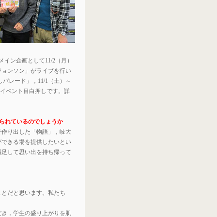
メイン企画として11/2（月）
ジョンソン」がライブを行い
パレード」，11/1（土）～
どイベント目白押しです。詳
られているのでしょうか
で作り出した「物語」，岐大
ができる場を提供したいとい
満足して思い出を持ち帰って
ことだと思います。私たち
。
だき，学生の盛り上がりを肌