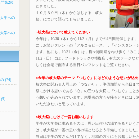
生部門第2位
だきました。
１０月３０日（木）からはじまる「岐大
タ大学への
祭」について語ってもらいました。
○岐大祭について教えてください
タ大学への
今年は，10/30（木）から11/2（月）までの4日間開催します。
に，お笑いタレントの「アルコ＆ピース」，「インスタント
ます。他にも，10/31（金）は，柳ヶ瀬周辺をねり歩く「みこし
11/2（日）には，フードトラックや模擬店，有志ステージな
しくは会場で配布する当日パンフレットをご覧ください。
○今年の岐大祭のテーマ『つむぐ』にはどのような想いが込め
 (74)
岐大祭に関わる人同士の「つながり」，準備期間から当日ま
祭にかける思いである「心」の三つを大切に『つむぐ』こと
う想いが込められています。来場者の方々が帰るときには，
(5)
いただきたいと思っています。
○岐大祭にむけて一言お願いします
学生が大学祭に求めるものは，思い出作りの場であるという
は，岐大祭が一番の思い出の場となるよう準備してきました
当日は学生の皆さんだけでなく，地域の方々にもお越しいた