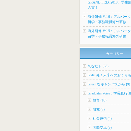
GRAND PRIX 2018」学
入賞！
海外研修 Vol.6：アルバー
留学・事務職員海外研修
海外研修 Vol.5：アルバー
留学・事務職員海外研修
カテゴリー
旬なヒト (33)
Gidai 発！未来へのおくりもの
Green なキャンパスから (9)
Graduates'Voice：学長直行便 
教育 (10)
研究 (7)
社会連携 (4)
国際交流 (3)