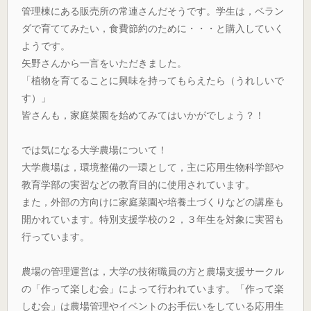
管理棟にある販売所の常連さんだそうです。学生は，ベラン
ダで育ててみたい，食費節約のために・・・と購入していく
ようです。
矢野さんから一言をいただきました。
「植物を育てることに興味を持ってもらえたら（うれしいで
す）」
皆さんも，家庭菜園を始めてみてはいかがでしょう？！
では気になる大学農場について！
大学農場は，環境整備の一環として，主に応用生物科学部や
教育学部の実習などの教育目的に使用されています。
また，外部の方向けに家庭菜園や培養土づくりなどの講座も
開かれています。特別支援学校の２，３年生を対象に実習も
行っています。
農場の管理運営は，大学の技術職員の方と農場支援サークル
の「作って楽しむ会」によって行われています。「作って楽
しむ会」は農場管理やイベントのお手伝いをしている応用生