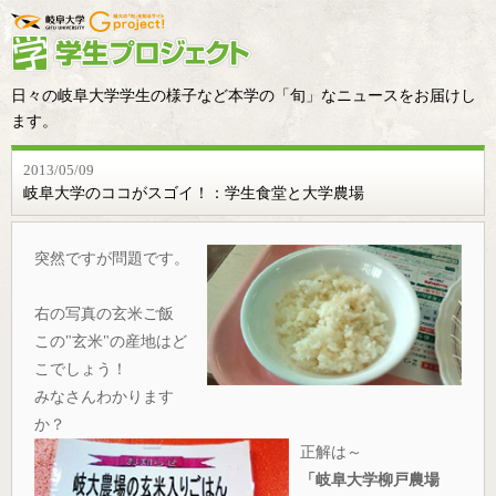
日々の岐阜大学学生の様子など本学の「旬」なニュースをお届けし
ます。
2013/05/09
岐阜大学のココがスゴイ！：学生食堂と大学農場
突然ですが問題です。
右の写真の玄米ご飯
この"玄米"の産地はど
こでしょう！
みなさんわかります
か？
正解は～
「岐阜大学柳戸農場