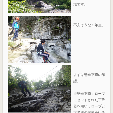
場です。
不安そうな１年生。
まずは懸垂下降の確
認。
※懸垂下降：ロープ
にセットされた下降
器を用い，ロープと
下降器の摩擦をゆる