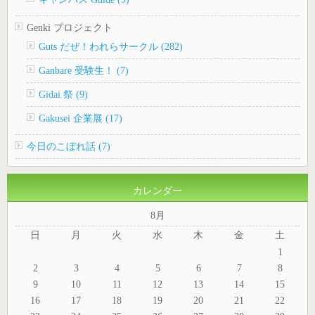
Genki プロジェクト
Guts だぜ！われらサークル (282)
Ganbare 受験生！ (7)
Gidai 祭 (9)
Gakusei 企業展 (17)
今日のこぼれ話 (7)
カレンダー
8月
日
月
火
水
木
金
土
1
2
3
4
5
6
7
8
9
10
11
12
13
14
15
16
17
18
19
20
21
22