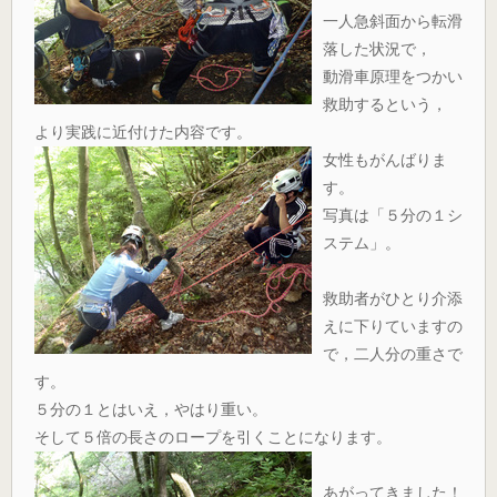
一人急斜面から転滑
落した状況で，
動滑車原理をつかい
救助するという，
より実践に近付けた内容です。
女性もがんばりま
す。
写真は「５分の１シ
ステム」。
救助者がひとり介添
えに下りていますの
で，二人分の重さで
す。
５分の１とはいえ，やはり重い。
そして５倍の長さのロープを引くことになります。
あがってきました！