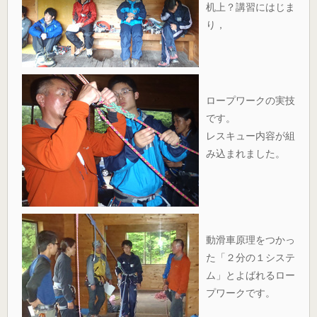
机上？講習にはじま
り，
ロープワークの実技
です。
レスキュー内容が組
み込まれました。
動滑車原理をつかっ
た「２分の１システ
ム」とよばれるロー
プワークです。