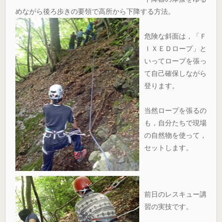
めながら後ろ歩きの要領で高所から下降する方法。
危険な斜面は，「Ｆ
ＩＸＥＤロープ」と
いってロープを張っ
て自己確保しながら
登ります。
当然ロープを張るの
も，自分たちで現場
の自然物を使って，
セットします。
前日のレスキュー講
習の実技です。