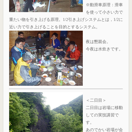
※動滑車原理：滑車
を使って小さい力で
重たい物を引き上げる原理。1/2引き上げシステムとは，1/2に
近い力で引き上げることを目的とするシステム。
夜は懇親会。
今夜は水炊きです。
＜二日目＞
二日目は岩場に移動
しての実技講習で
す。
あのでかい岩場が会